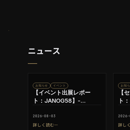
ニュース
お知らせ
イベント
お知
【イベント出展レポー
【セ
ト：JANOG58】-
ト：
GMO GPUクラウドのネッ
ンセ
トワーク性能を紹介
ング
2026-08-03
2026-
転の
詳しく読む
詳し