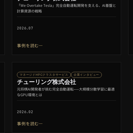
「We Overtake Tesla」完全自動運転開発を支える、AI基盤と
計算資源の戦略
2026.07
事例を読む
マネージドHPCクラスタサービス
企業インタビュー
チューリング株式会社
元将棋AI開発者が挑む完全自動運転──大規模分散学習に最適
なGPU環境とは
2026.02
事例を読む