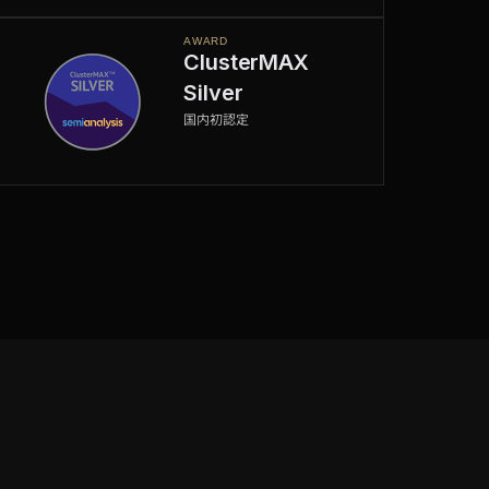
AWARD
ClusterMAX
Silver
国内初認定