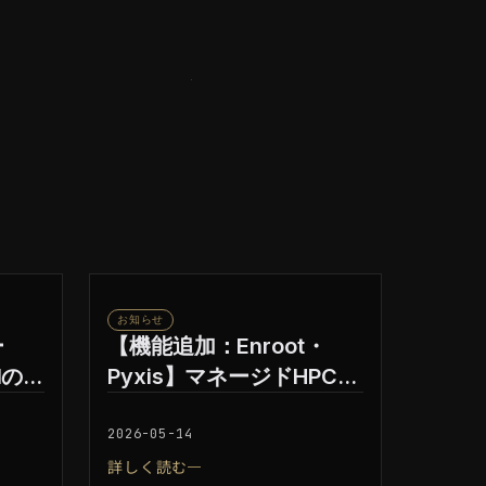
お知らせ
ー
【機能追加：Enroot・
Iの
Pyxis】マネージドHPCク
盤と
ラスタにおけるコンテナ
ラウド
運用の柔軟性向上
2026-05-14
詳しく読む