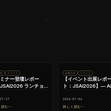
らせ
イベント
お知らせ
イベント
ミナー登壇レポー
【イベント出展レポ
JSAI2026 ランチョ
ト：JSAI2026】― A
ミナー】― チューリ
社会実装を支える基
が目指す完全自動運
して、GMO GPUク
07-17
2026-07-06
世界と、それを支え
を紹介
く読む
詳しく読む