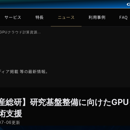
サービス
特長
ニュース
利用事例
FAQ
GPUクラウド計算資源…
ィア掲載 等の最新情報。
産総研】研究基盤整備に向けたGP
術支援
07-06更新