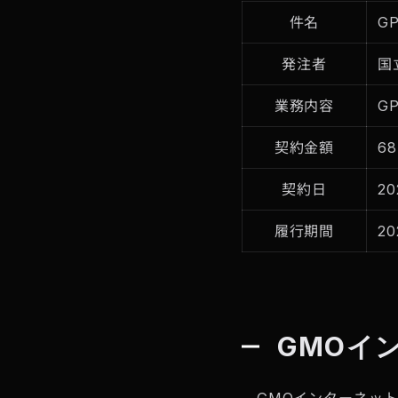
件名
G
発注者
国
業務内容
G
契約金額
68
契約日
2
履行期間
2
GMOイ